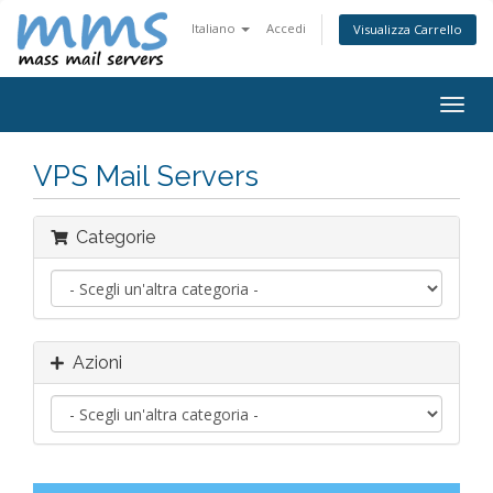
Italiano
Accedi
Visualizza Carrello
Attiv
Navi
VPS Mail Servers
Categorie
Azioni