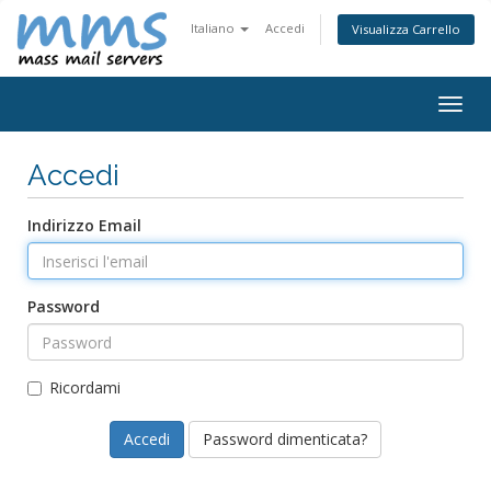
Italiano
Accedi
Visualizza Carrello
Attiv
Navi
Accedi
Indirizzo Email
Password
Ricordami
Password dimenticata?