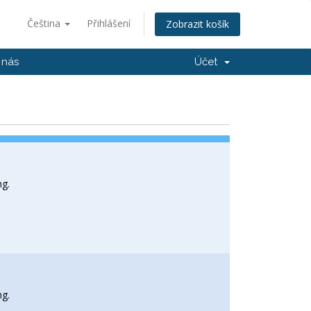
Čeština
Přihlášení
Zobrazit košík
 nás
Účet
ng.
ng.