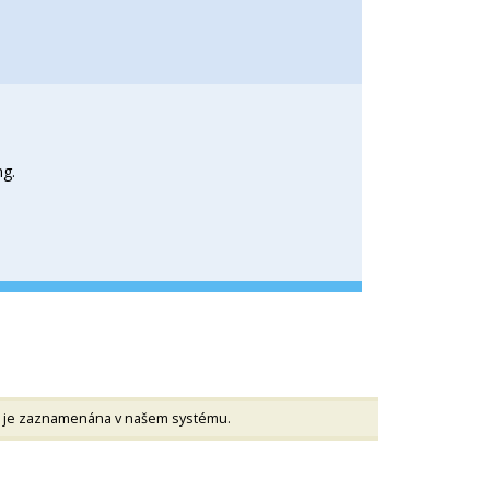
ng.
rá je zaznamenána v našem systému.