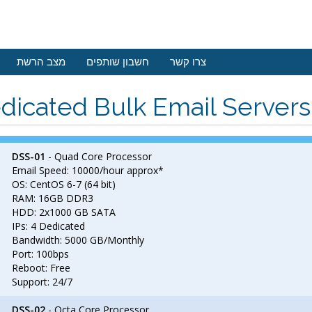
צרו קשר
חשבון שותפים
מצב הרשת
dicated Bulk Email Servers
DSS-01
- Quad Core Processor
Email Speed: 10000/hour approx*
OS: CentOS 6-7 (64 bit)
RAM: 16GB DDR3
HDD: 2x1000 GB SATA
IPs: 4 Dedicated
Bandwidth: 5000 GB/Monthly
Port: 100bps
Reboot: Free
Support: 24/7
DSS-02
- Octa Core Processor