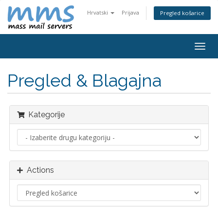
Hrvatski
Prijava
Pregled košarice
Togg
navig
Pregled & Blagajna
Kategorije
Actions