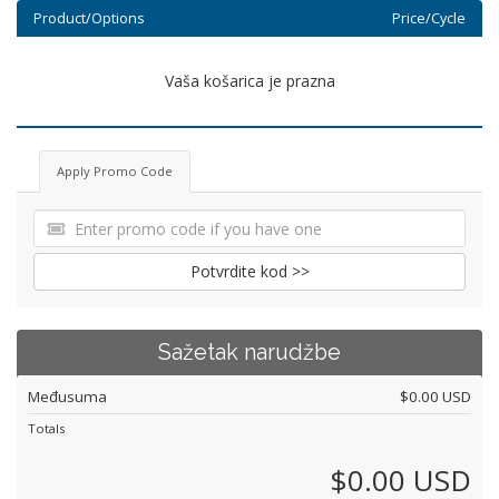
Product/Options
Price/Cycle
Vaša košarica je prazna
Apply Promo Code
Potvrdite kod >>
Sažetak narudžbe
Međusuma
$0.00 USD
Totals
$0.00 USD