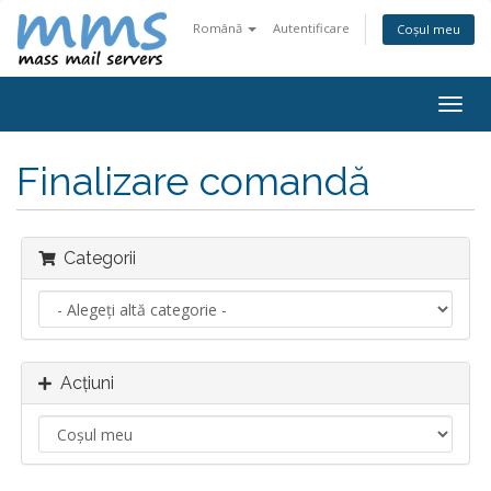
Română
Autentificare
Coșul meu
Navi
Togg
Finalizare comandă
Categorii
Acțiuni