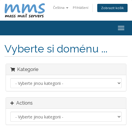
Čeština
Přihlášení
Zobrazit košík
Togg
navig
Vyberte si doménu ...
Kategorie
Actions