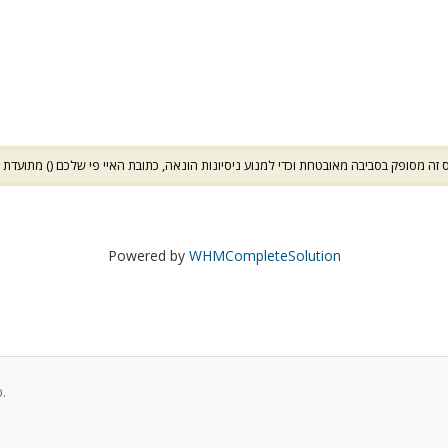
 זה מסופק בסביבה מאובטחת וכדי למנוע ניסיונות הונאה, כתובת האיי פי שלכם (
) מתועדת
Powered by
WHMCompleteSolution
זכויות יוצרים © 2026 MMS (Mass Mail Servers) כל הזכויות שמורות.