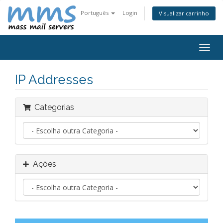
Português
Login
Visualizar carrinho
Alter
nave
IP Addresses
Categorias
Ações