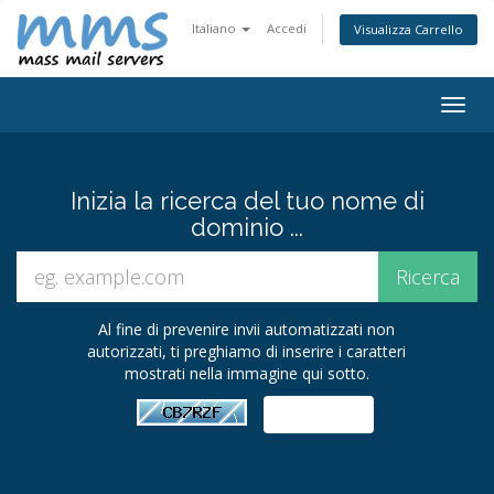
Italiano
Accedi
Visualizza Carrello
Attiv
Navi
Inizia la ricerca del tuo nome di
dominio ...
Al fine di prevenire invii automatizzati non
autorizzati, ti preghiamo di inserire i caratteri
mostrati nella immagine qui sotto.