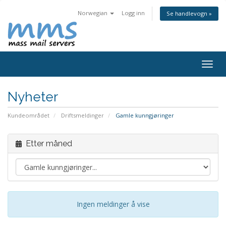
Norwegian
Logg inn
Se handlevogn »
Bytt
navig
Nyheter
Kundeområdet
Driftsmeldinger
Gamle kunngjøringer
Etter måned
Ingen meldinger å vise