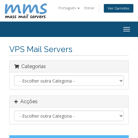
Português
Entrar
Ver Carrinho
Alter
nave
VPS Mail Servers
Categorias
Acções